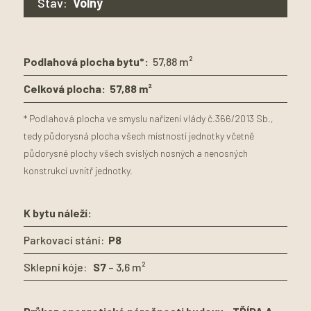
Stav:
Volný
Podlahová plocha bytu*:
57,88 m²
Celková plocha:
57,88 m²
* Podlahová plocha ve smyslu nařízení vlády č.366/2013 Sb.,
tedy půdorysná plocha všech místností jednotky včetně
půdorysné plochy všech svislých nosných a nenosných
konstrukcí uvnitř jednotky.
K bytu náleží:
Parkovací stání:
P8
Sklepní kóje:
S7
– 3,6 m²