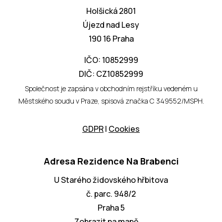
Holšická 2801
Újezd nad Lesy
190 16 Praha
IČO: 10852999
DIČ: CZ10852999
Společnost je zapsána v obchodním rejstříku vedeném u
Městského soudu v Praze, spisová značka C 349552/MSPH.
GDPR
I
Cookies
Adresa Rezidence Na Brabenci
U Starého židovského hřbitova
č. parc. 948/2
Praha 5
Zobrazit na mapě →