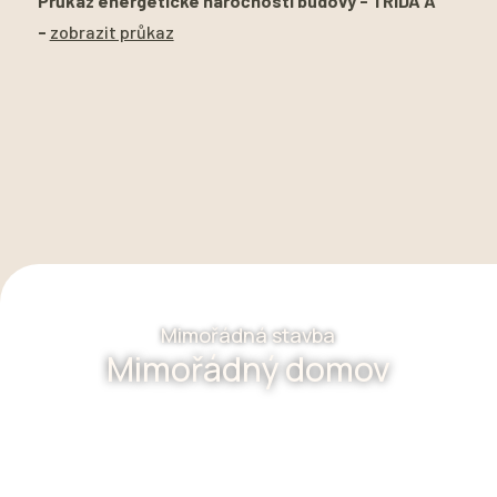
Průkaz energetické náročnosti budovy - TŘÍDA A
-
zobrazit průkaz
Mimořádná stavba
Mimořádný domov