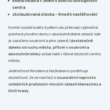
klidná lokalita v zeleni s dobrou dostupností
centra
zkolaudovaná stavba – ihned k nastěhování
Kromě vysoké kvality bydlení vás překvapí výjimečná
poloha bytového domu v absolutně klidné oblasti, kde
je zaručeno soukromí a plno zeleně (
dostatečně
daleko od ruchu města, přitom v soukromí a
absolutním klidu
) avšak také v těsné blízkosti centra
města.
Jedinečnost Rezidence Na Brabenci podtrhuje
skutečnost, že se nachází
v sousedství naprosto
unikátních pražských vilových oblastí Malvazinky a
Dívčí hrady
.