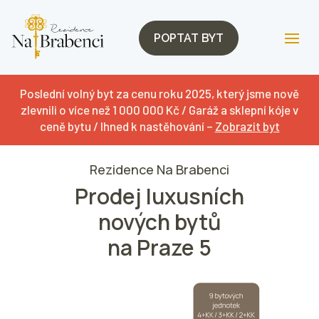
POPTAT BYT
Poslední volný byt za cenu roku 2025, který jsme nově
zlevnili o více než 1 000 000 Kč / Garáž a sklepní kóje v
ceně bytu / Ihned k nastěhování –
Zobrazit byt
Rezidence Na Brabenci
Prodej luxusních
nových bytů
na Praze 5