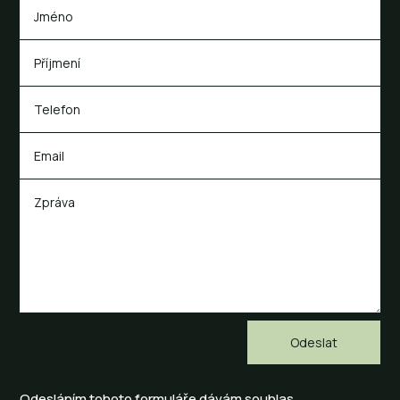
Odesláním tohoto formuláře dávám souhlas