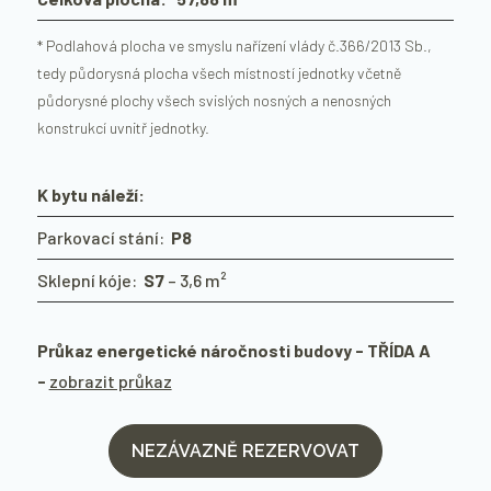
* Podlahová plocha ve smyslu nařízení vlády č.366/2013 Sb.,
tedy půdorysná plocha všech místností jednotky včetně
půdorysné plochy všech svislých nosných a nenosných
konstrukcí uvnitř jednotky.
K bytu náleží:
Parkovací stání:
P8
Sklepní kóje:
S7
– 3,6 m²
Průkaz energetické náročnosti budovy - TŘÍDA A
-
zobrazit průkaz
NEZÁVAZNĚ REZERVOVAT