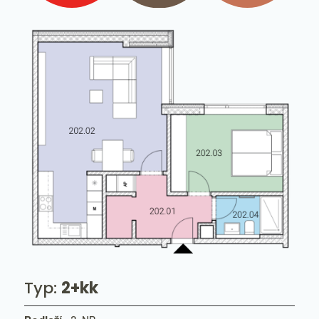
Typ:
2+kk