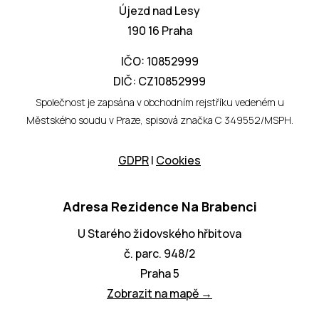
Újezd nad Lesy
190 16 Praha
IČO: 10852999
DIČ: CZ10852999
Společnost je zapsána v obchodním rejstříku vedeném u
Městského soudu v Praze, spisová značka C 349552/MSPH.
GDPR
I
Cookies
Adresa Rezidence Na Brabenci
U Starého židovského hřbitova
č. parc. 948/2
Praha 5
Zobrazit na mapě →