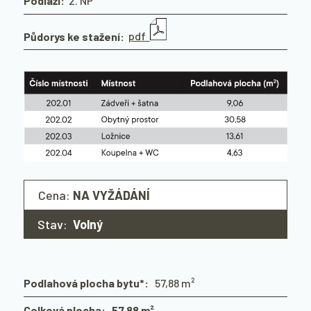
Podlaží:
2. NP
Půdorys ke stažení:
pdf
Cena:
NA VYŽÁDÁNÍ
Stav:
Volný
Podlahová plocha bytu*:
57,88 m²
Celková plocha: 57,88 m²