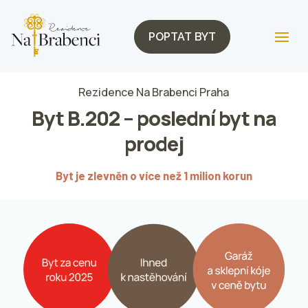
POPTAT BYT
Rezidence Na Brabenci Praha
Byt B.202 – poslední byt na
prodej
Byt je zlevněn o více než 1 milion korun