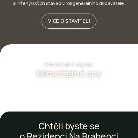
a inženýrských staveb v roli generálního dodavatele.
VÍCE O STAVITELI
Mimořádná stavba
Mimořádné sny
Chtěli byste se
o Rezidenci Na Brabenci