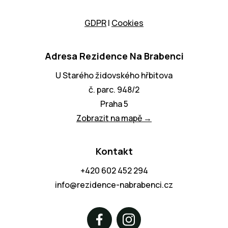
GDPR
I
Cookies
Adresa Rezidence Na Brabenci
U Starého židovského hřbitova
č. parc. 948/2
Praha 5
Zobrazit na mapě →
Kontakt
+420 602 452 294
info@rezidence-nabrabenci.cz