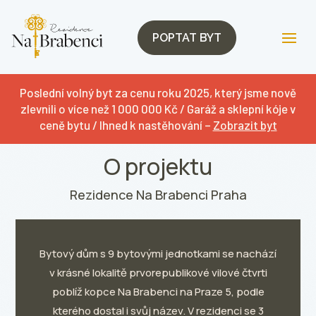
POPTAT BYT
Poslední volný byt za cenu roku 2025, který jsme nově
zlevnili o více než 1 000 000 Kč / Garáž a sklepní kóje v
ceně bytu / Ihned k nastěhování –
Zobrazit byt
O projektu
Rezidence Na Brabenci Praha
Bytový dům s 9 bytovými jednotkami se nachází
v krásné lokalitě prvorepublikové vilové čtvrti
poblíž kopce Na Brabenci na Praze 5, podle
kterého dostal i svůj název. V rezidenci se 3