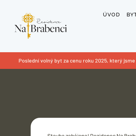
ÚVOD
BY
Poslední volný byt za cenu roku 2025, který jsme 
Stavba zahájena! Rezidence Na Brabe