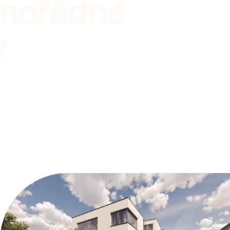
mořádné
y