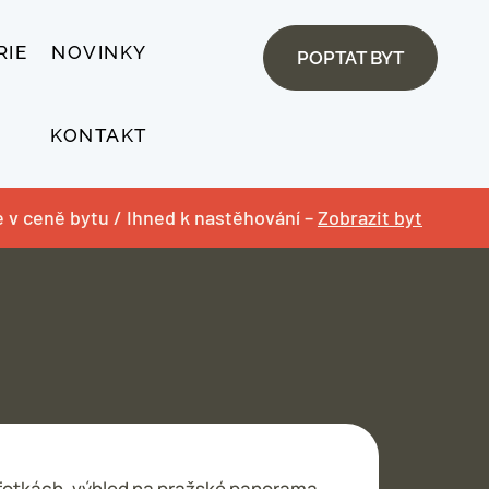
RIE
NOVINKY
POPTAT BYT
KONTAKT
je v ceně bytu / Ihned k nastěhování –
Zobrazit byt
 fotkách, výhled na pražské panorama