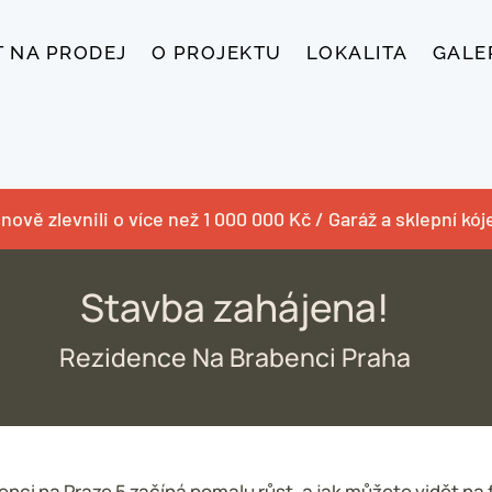
T NA PRODEJ
O PROJEKTU
LOKALITA
GALE
nově zlevnili o více než 1 000 000 Kč / Garáž a sklepní kó
Stavba zahájena!
Rezidence Na Brabenci Praha
nci na Praze 5 začíná pomalu růst, a jak můžete vidět na