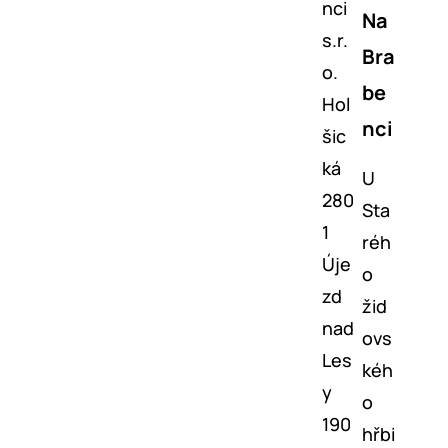
nci
Na
s.r.
Bra
o.
be
Hol
nci
šic
ká
U
280
Sta
1
réh
Úje
o
zd
žid
nad
ovs
Les
kéh
y
o
190
hřbi