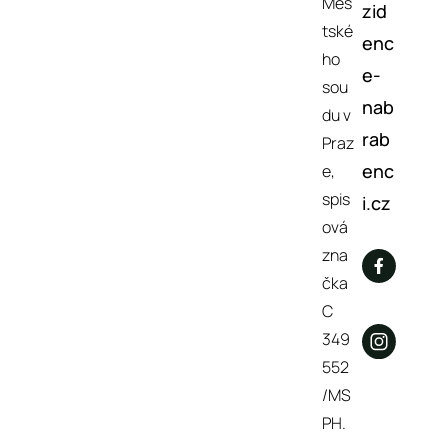
Měs
zid
tské
enc
ho
e-
sou
nab
du v
rab
Praz
enc
e,
spis
i.cz
ová
zna
čka
C
349
552
/MS
PH.