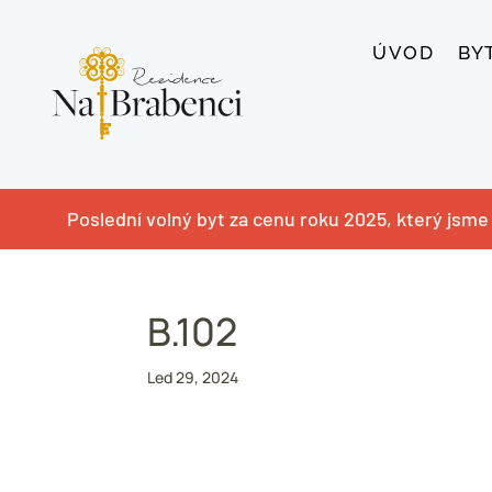
ÚVOD
BY
Poslední volný byt za cenu roku 2025, který jsme 
B.102
Led 29, 2024