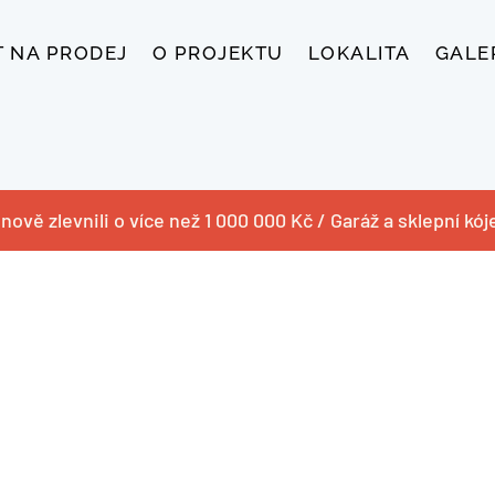
T NA PRODEJ
O PROJEKTU
LOKALITA
GALE
nově zlevnili o více než 1 000 000 Kč / Garáž a sklepní kó