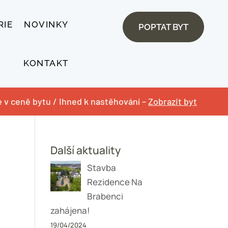
RIE
NOVINKY
POPTAT BYT
KONTAKT
je v ceně bytu / Ihned k nastěhování –
Zobrazit byt
Další aktuality
Stavba
Rezidence Na
Brabenci
zahájena!
19/04/2024