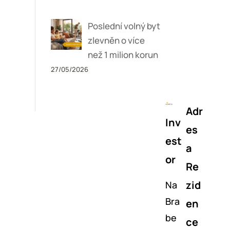
Poslední volný byt
zlevněn o více
než 1 milion korun
27/05/2026
Adr
Inv
es
est
a
or
Re
zid
Na
Bra
en
be
ce