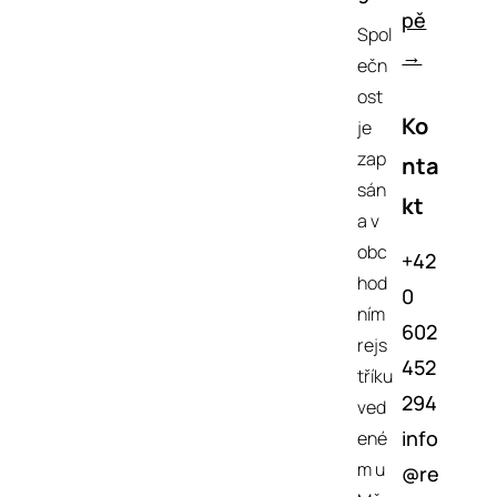
pě
Spol
→
ečn
ost
Ko
je
zap
nta
sán
kt
a v
obc
+42
hod
0
ním
602
rejs
452
tříku
294
ved
info
ené
m u
@re