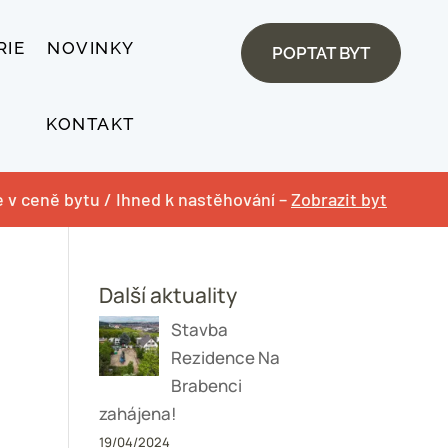
RIE
NOVINKY
POPTAT BYT
KONTAKT
je v ceně bytu / Ihned k nastěhování –
Zobrazit byt
Další aktuality
Stavba
Rezidence Na
Brabenci
zahájena!
19/04/2024