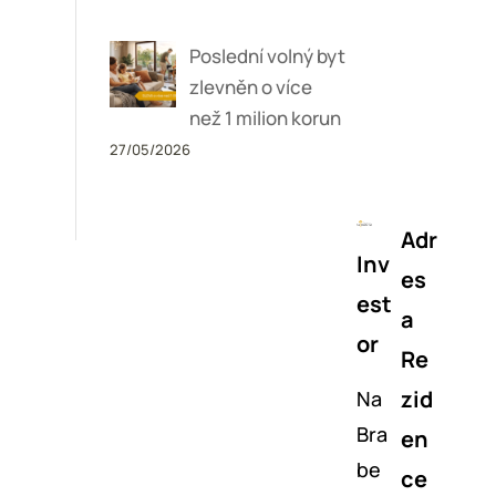
Poslední volný byt
zlevněn o více
než 1 milion korun
27/05/2026
Adr
Inv
es
est
a
or
Re
zid
Na
Bra
en
be
ce