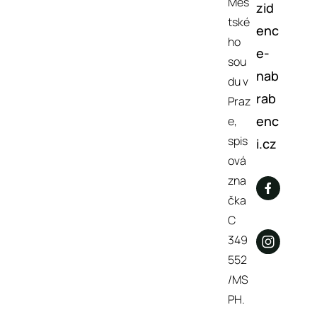
Měs
zid
tské
enc
ho
e-
sou
nab
du v
rab
Praz
enc
e,
spis
i.cz
ová
zna
čka
C
349
552
/MS
PH.