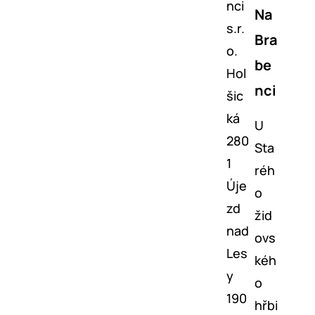
nci
Na
s.r.
Bra
o.
be
Hol
nci
šic
ká
U
280
Sta
1
réh
Úje
o
zd
žid
nad
ovs
Les
kéh
y
o
190
hřbi