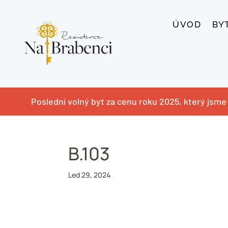
ÚVOD
BY
Poslední volný byt za cenu roku 2025, který jsme 
B.103
Led 29, 2024