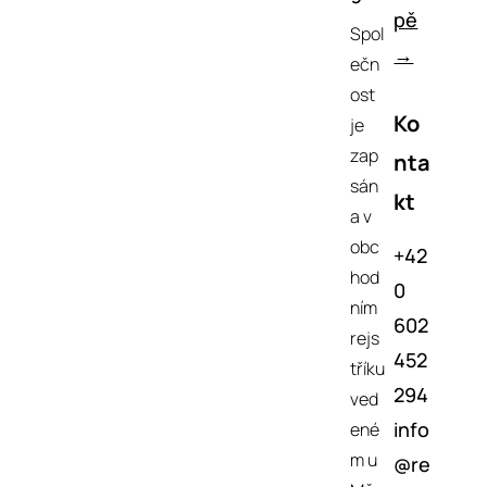
pě
Spol
→
ečn
ost
Ko
je
zap
nta
sán
kt
a v
obc
+42
hod
0
ním
602
rejs
452
tříku
294
ved
info
ené
m u
@re