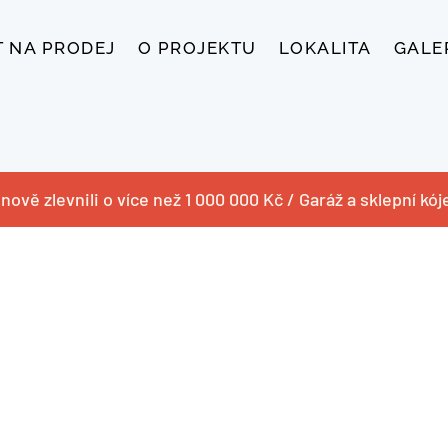
T NA PRODEJ
O PROJEKTU
LOKALITA
GALE
nově zlevnili o více než 1 000 000 Kč / Garáž a sklepní kó